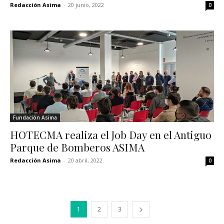
Redacción Asima
-
20 junio, 2022
0
Fundación Asima
HOTECMA realiza el Job Day en el Antiguo
Parque de Bomberos ASIMA
Redacción Asima
-
20 abril, 2022
0
1
2
3