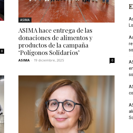
E
As
ASIMA
Lo
ASIMA hace entrega de las
donaciones de alimentos y
As
productos de la campaña
re
so
‘Polígonos Solidarios’
0
ASIMA
-
19 diciembre, 2025
0
AS
em
so
AS
co
AS
al
So