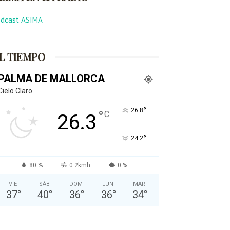
odcast ASIMA
L TIEMPO
PALMA DE MALLORCA
Cielo Claro
°
26.8
°
C
26.3
°
24.2
80 %
0.2kmh
0 %
VIE
SÁB
DOM
LUN
MAR
37
°
40
°
36
°
36
°
34
°