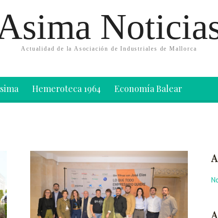
Asima Noticia
Actualidad de la Asociación de Industriales de Mallorca
Asima
Hemeroteca 1964
Economía Balear
A
No
A