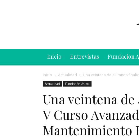
Inicio
Entrevistas
Fundación 
Inicio
Actualidad
Una veintena de alumnos finaliz
Actualidad
Fundación Asima
Una veintena de 
V Curso Avanzad
Mantenimiento H