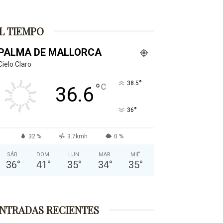
L TIEMPO
PALMA DE MALLORCA
Cielo Claro
°
38.5
°
C
36.6
°
36
32 %
3.7kmh
0 %
SÁB
DOM
LUN
MAR
MIÉ
36
°
41
°
35
°
34
°
35
°
NTRADAS RECIENTES