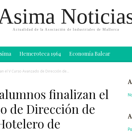
Asima Noticia
Actualidad de la Asociación de Industriales de Mallorca
Asima
Hemeroteca 1964
Economía Balear
an el V Curso Avanzado de Dirección de...
A
alumnos finalizan el
No
o de Dirección de
A
otelero de
P