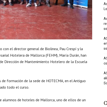
As
Lo
As
re
so
AS
em
 con el director general de Biolinea, Pau Crespí y la
so
esarial Hotelera de Mallorca (FEHM), María Durán, han
AS
de Dirección de Mantenimiento Hotelero de la Escuela
co
AS
al
las de formación de la sede de HOTECMA, en el Antiguo
So
ado todo el curso.
de alumnos de hoteles de Mallorca, uno de ellos de un
C