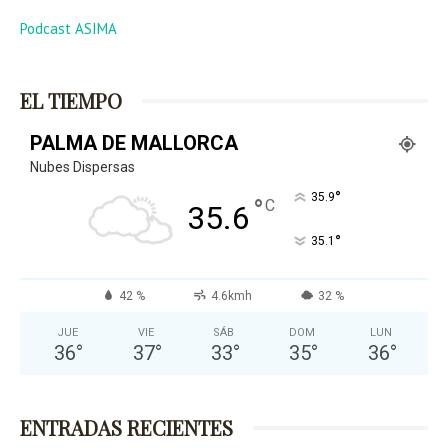
Podcast ASIMA
EL TIEMPO
PALMA DE MALLORCA
Nubes Dispersas
°
35.9
°
C
35.6
°
35.1
42 %
4.6kmh
32 %
JUE
VIE
SÁB
DOM
LUN
36
°
37
°
33
°
35
°
36
°
ENTRADAS RECIENTES