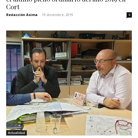
Cort
Redacción Asima
-
19 diciembre, 2019
0
Actualidad