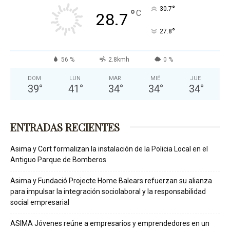
°
30.7
°
C
28.7
°
27.8
56 %
2.8kmh
0 %
DOM
LUN
MAR
MIÉ
JUE
39
°
41
°
34
°
34
°
34
°
ENTRADAS RECIENTES
Asima y Cort formalizan la instalación de la Policia Local en el
Antiguo Parque de Bomberos
Asima y Fundació Projecte Home Balears refuerzan su alianza
para impulsar la integración sociolaboral y la responsabilidad
social empresarial
ASIMA Jóvenes reúne a empresarios y emprendedores en un