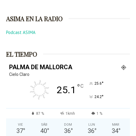
ASIMA EN LA RADIO
Podcast ASIMA
EL TIEMPO
PALMA DE MALLORCA
Cielo Claro
°
25.6
°
C
25.1
°
24.2
87 %
1kmh
1 %
VIE
SÁB
DOM
LUN
MAR
37
°
40
°
36
°
36
°
34
°