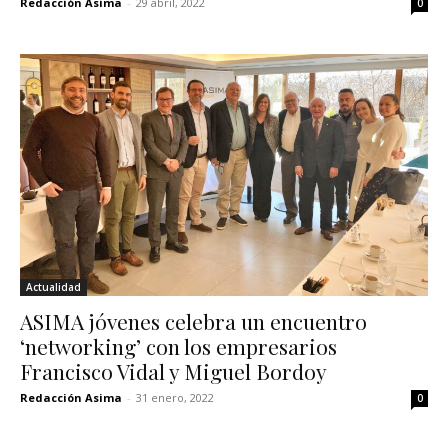
Redacción Asima
-
29 abril, 2022
0
Actualidad
ASIMA jóvenes celebra un encuentro
‘networking’ con los empresarios
Francisco Vidal y Miguel Bordoy
Redacción Asima
-
31 enero, 2022
0