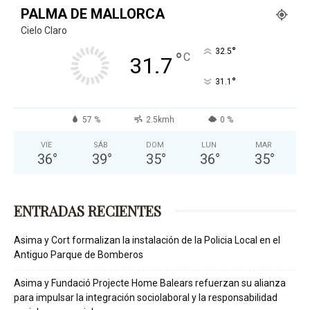
PALMA DE MALLORCA
Cielo Claro
°
32.5
°
C
31.7
°
31.1
57 %
2.5kmh
0 %
VIE
SÁB
DOM
LUN
MAR
36
°
39
°
35
°
36
°
35
°
ENTRADAS RECIENTES
Asima y Cort formalizan la instalación de la Policia Local en el
Antiguo Parque de Bomberos
Asima y Fundació Projecte Home Balears refuerzan su alianza
para impulsar la integración sociolaboral y la responsabilidad