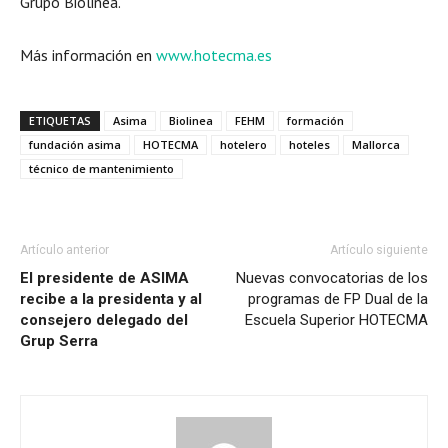
Grupo Biolinea.
Más información en
www.hotecma.es
ETIQUETAS
Asima
Biolinea
FEHM
formación
fundación asima
HOTECMA
hotelero
hoteles
Mallorca
técnico de mantenimiento
Artículo anterior
Artículo siguiente
El presidente de ASIMA
Nuevas convocatorias de los
recibe a la presidenta y al
programas de FP Dual de la
consejero delegado del
Escuela Superior HOTECMA
Grup Serra