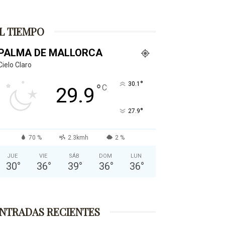
L TIEMPO
PALMA DE MALLORCA
Cielo Claro
°
30.1
°
C
29.9
°
27.9
70 %
2.3kmh
2 %
JUE
VIE
SÁB
DOM
LUN
30
°
36
°
39
°
36
°
36
°
NTRADAS RECIENTES