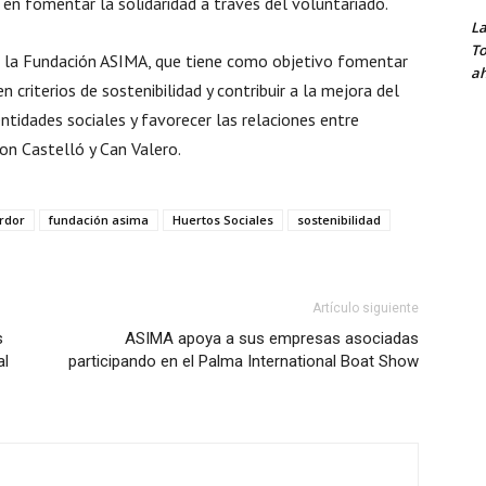
 en fomentar la solidaridad a través del voluntariado.
La
To
e la Fundación ASIMA, que tiene como objetivo fomentar
ah
n criterios de sostenibilidad y contribuir a la mejora del
entidades sociales y favorecer las relaciones entre
on Castelló y Can Valero.
rdor
fundación asima
Huertos Sociales
sostenibilidad
Artículo siguiente
s
ASIMA apoya a sus empresas asociadas
al
participando en el Palma International Boat Show