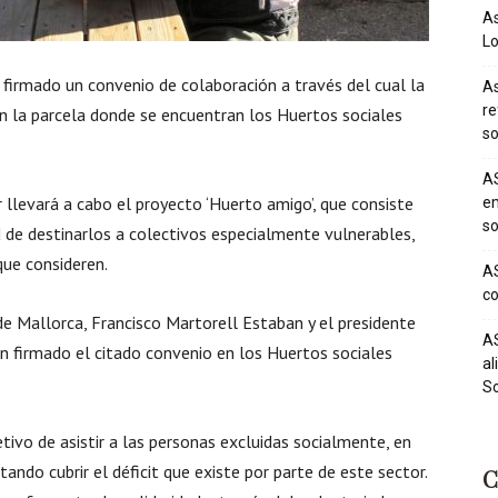
As
Lo
 firmado un convenio de colaboración a través del cual la
As
re
n la parcela donde se encuentran los Huertos sociales
so
AS
r llevará a cabo el proyecto ‘Huerto amigo’, que consiste
em
so
d de destinarlos a colectivos especialmente vulnerables,
que consideren.
AS
co
 de Mallorca, Francisco Martorell Estaban y el presidente
AS
an firmado el citado convenio en los Huertos sociales
al
So
tivo de asistir a las personas excluidas socialmente, en
tando cubrir el déficit que existe por parte de este sector.
C