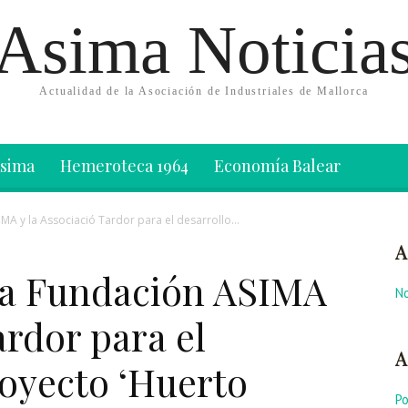
Asima Noticia
Actualidad de la Asociación de Industriales de Mallorca
Asima
Hemeroteca 1964
Economía Balear
MA y la Associació Tardor para el desarrollo...
A
la Fundación ASIMA
No
ardor para el
A
royecto ‘Huerto
P