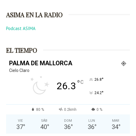
ASIMA EN LA RADIO
Podcast ASIMA
EL TIEMPO
PALMA DE MALLORCA
Cielo Claro
°
26.8
°
C
26.3
°
24.2
80 %
0.2kmh
0 %
VIE
SÁB
DOM
LUN
MAR
37
°
40
°
36
°
36
°
34
°