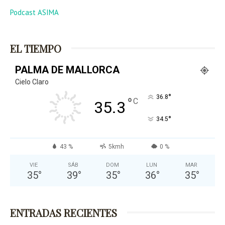
Podcast ASIMA
EL TIEMPO
PALMA DE MALLORCA
Cielo Claro
°
36.8
°
C
35.3
°
34.5
43 %
5kmh
0 %
VIE
SÁB
DOM
LUN
MAR
35
°
39
°
35
°
36
°
35
°
ENTRADAS RECIENTES