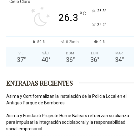
Cielo Claro
°
26.8
°
C
26.3
°
24.2
80 %
0.2kmh
0 %
VIE
SÁB
DOM
LUN
MAR
37
°
40
°
36
°
36
°
34
°
ENTRADAS RECIENTES
Asima y Cort formalizan la instalación de la Policia Local en el
Antiguo Parque de Bomberos
Asima y Fundació Projecte Home Balears refuerzan su alianza
para impulsar la integración sociolaboral y la responsabilidad
social empresarial