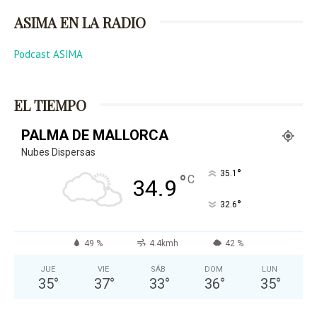
ASIMA EN LA RADIO
Podcast ASIMA
EL TIEMPO
PALMA DE MALLORCA
Nubes Dispersas
°
35.1
°
C
34.9
°
32.6
49 %
4.4kmh
42 %
JUE
VIE
SÁB
DOM
LUN
35
°
37
°
33
°
36
°
35
°