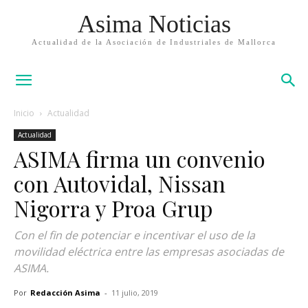
Asima Noticias
Actualidad de la Asociación de Industriales de Mallorca
Inicio
Actualidad
Actualidad
ASIMA firma un convenio
con Autovidal, Nissan
Nigorra y Proa Grup
Con el fin de potenciar e incentivar el uso de la
movilidad eléctrica entre las empresas asociadas de
ASIMA.
Por
Redacción Asima
-
11 julio, 2019