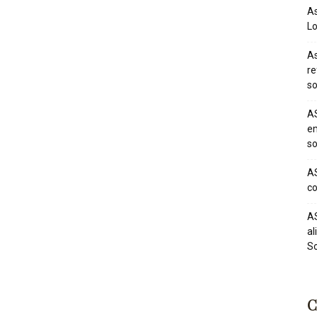
As
Lo
As
re
so
AS
em
so
AS
co
AS
al
So
C