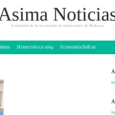
Asima Noticia
Actualidad de la Asociación de Industriales de Mallorca
Asima
Hemeroteca 1964
Economía Balear
A
No
A
P