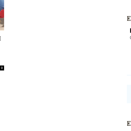
E
I
0
E