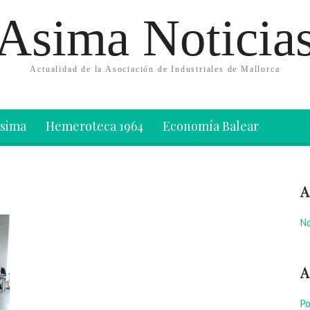
Asima Noticia
Actualidad de la Asociación de Industriales de Mallorca
Asima
Hemeroteca 1964
Economía Balear
A
No
A
P