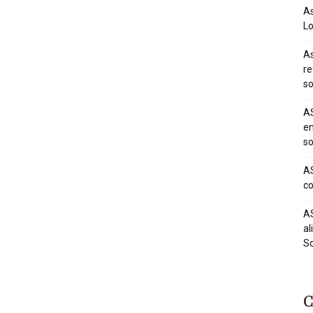
As
Lo
As
re
so
AS
em
so
AS
co
AS
al
So
C