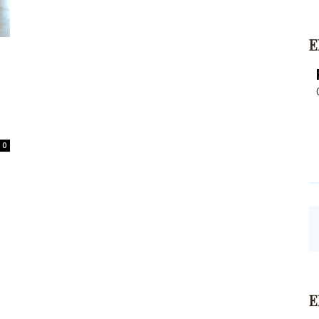
E
0
E