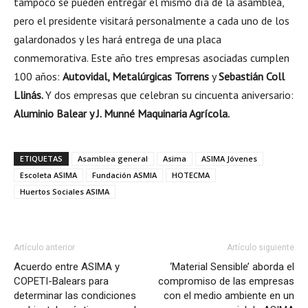
tampoco se pueden entregar el mismo día de la asamblea,
pero el presidente visitará personalmente a cada uno de los
galardonados y les hará entrega de una placa
conmemorativa. Este año tres empresas asociadas cumplen
100 años:
Autovidal, Metalúrgicas Torrens
y
Sebastián Coll
Llinás.
Y dos empresas que celebran su cincuenta aniversario:
Aluminio Balear y J. Munné Maquinaria Agrícola.
ETIQUETAS
Asamblea general
Asima
ASIMA Jóvenes
Escoleta ASIMA
Fundación ASMIA
HOTECMA
Huertos Sociales ASIMA
Artículo anterior
Artículo siguiente
Acuerdo entre ASIMA y
‘Material Sensible’ aborda el
COPETI-Balears para
compromiso de las empresas
determinar las condiciones
con el medio ambiente en un