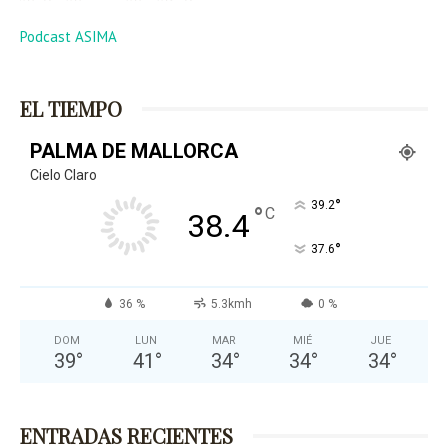
Podcast ASIMA
EL TIEMPO
PALMA DE MALLORCA
Cielo Claro
°
39.2
°
C
38.4
°
37.6
36 %
5.3kmh
0 %
DOM
LUN
MAR
MIÉ
JUE
39
°
41
°
34
°
34
°
34
°
ENTRADAS RECIENTES