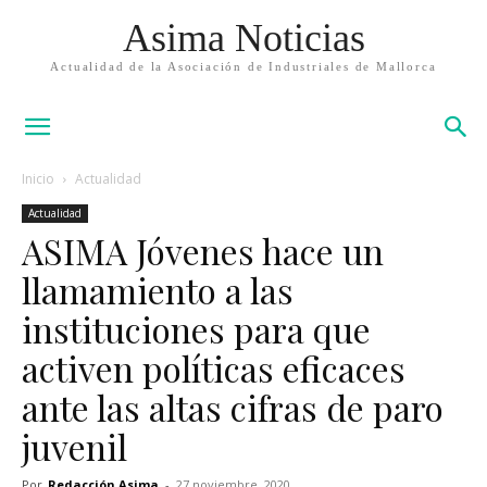
Asima Noticias
Actualidad de la Asociación de Industriales de Mallorca
Inicio
Actualidad
Actualidad
ASIMA Jóvenes hace un
llamamiento a las
instituciones para que
activen políticas eficaces
ante las altas cifras de paro
juvenil
Por
Redacción Asima
-
27 noviembre, 2020