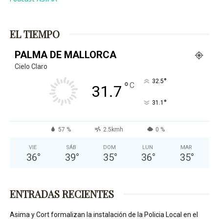
EL TIEMPO
PALMA DE MALLORCA
Cielo Claro
°
32.5
°
C
31.7
°
31.1
57 %
2.5kmh
0 %
VIE
SÁB
DOM
LUN
MAR
36
°
39
°
35
°
36
°
35
°
ENTRADAS RECIENTES
Asima y Cort formalizan la instalación de la Policia Local en el