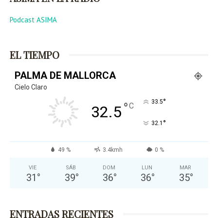
Podcast ASIMA
EL TIEMPO
PALMA DE MALLORCA
Cielo Claro
°
33.5
°
C
32.5
°
32.1
49 %
3.4kmh
0 %
VIE
SÁB
DOM
LUN
MAR
31
°
39
°
36
°
36
°
35
°
ENTRADAS RECIENTES