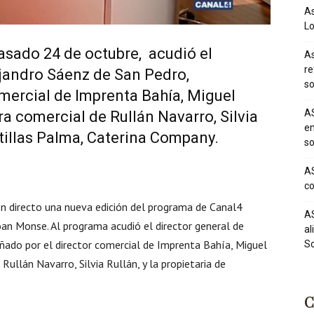
As
Lo
pasado 24 de octubre, acudió el
As
re
ejandro Sáenz de San Pedro,
so
mercial de Imprenta Bahía, Miguel
AS
ora comercial de Rullán Navarro, Silvia
em
retillas Palma, Caterina Company.
so
AS
co
en directo una nueva edición del programa de Canal4
AS
Joan Monse. Al programa acudió el director general de
al
ado por el director comercial de Imprenta Bahía, Miguel
So
 Rullán Navarro, Silvia Rullán, y la propietaria de
C