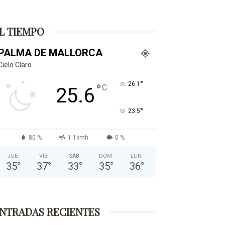
L TIEMPO
PALMA DE MALLORCA
Cielo Claro
°
26.1
°
C
25.6
°
23.5
80 %
1.1kmh
0 %
JUE
VIE
SÁB
DOM
LUN
35
°
37
°
33
°
35
°
36
°
NTRADAS RECIENTES