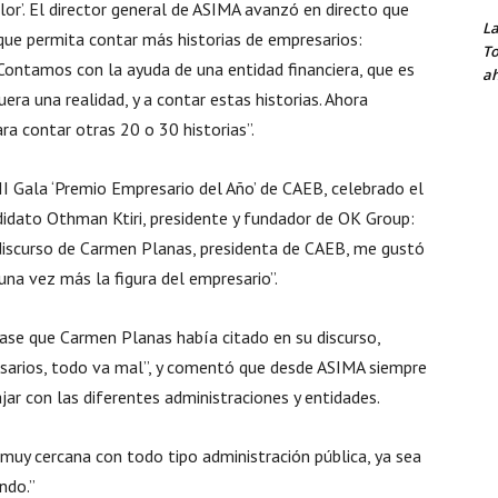
lor’. El director general de ASIMA avanzó en directo que
La
que permita contar más historias de empresarios:
To
Contamos con la ayuda de una entidad financiera, que es
ah
era una realidad, y a contar estas historias. Ahora
a contar otras 20 o 30 historias”.
I Gala ‘Premio Empresario del Año’ de CAEB, celebrado el
didato Othman Ktiri, presidente y fundador de OK Group:
discurso de Carmen Planas, presidenta de CAEB, me gustó
una vez más la figura del empresario”.
rase que Carmen Planas había citado en su discurso,
esarios, todo va mal”, y comentó que desde ASIMA siempre
jar con las diferentes administraciones y entidades.
y cercana con todo tipo administración pública, ya sea
ndo.”