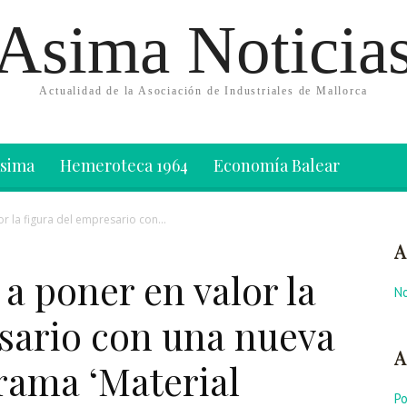
Asima Noticia
Actualidad de la Asociación de Industriales de Mallorca
Asima
Hemeroteca 1964
Economía Balear
r la figura del empresario con...
A
 a poner en valor la
No
esario con una nueva
A
rama ‘Material
P