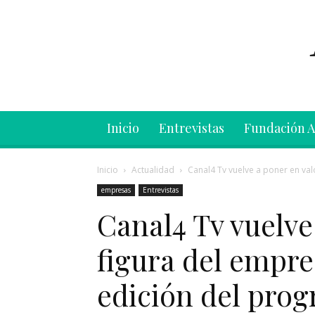
Inicio
Entrevistas
Fundación 
Inicio
Actualidad
Canal4 Tv vuelve a poner en valo
empresas
Entrevistas
Canal4 Tv vuelve
figura del empr
edición del prog