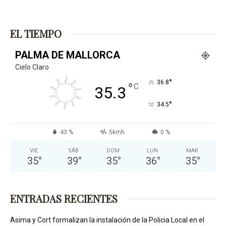
EL TIEMPO
PALMA DE MALLORCA
Cielo Claro
°
36.8
°
C
35.3
°
34.5
43 %
5kmh
0 %
VIE
SÁB
DOM
LUN
MAR
35
°
39
°
35
°
36
°
35
°
ENTRADAS RECIENTES
Asima y Cort formalizan la instalación de la Policia Local en el