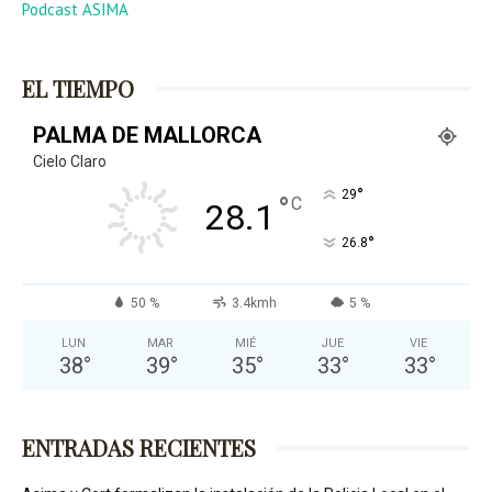
Podcast ASIMA
EL TIEMPO
PALMA DE MALLORCA
Cielo Claro
°
29
°
C
28.1
°
26.8
50 %
3.4kmh
5 %
LUN
MAR
MIÉ
JUE
VIE
38
°
39
°
35
°
33
°
33
°
ENTRADAS RECIENTES