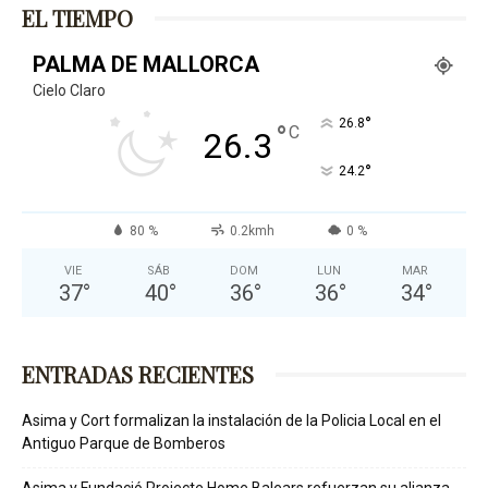
EL TIEMPO
PALMA DE MALLORCA
Cielo Claro
°
26.8
°
C
26.3
°
24.2
80 %
0.2kmh
0 %
VIE
SÁB
DOM
LUN
MAR
37
°
40
°
36
°
36
°
34
°
ENTRADAS RECIENTES
Asima y Cort formalizan la instalación de la Policia Local en el
Antiguo Parque de Bomberos