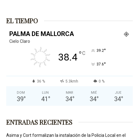
EL TIEMPO
PALMA DE MALLORCA
Cielo Claro
°
39.2
°
C
38.4
°
37.6
36 %
5.3kmh
0 %
DOM
LUN
MAR
MIÉ
JUE
39
°
41
°
34
°
34
°
34
°
ENTRADAS RECIENTES
Asima y Cort formalizan la instalación de la Policia Local en el