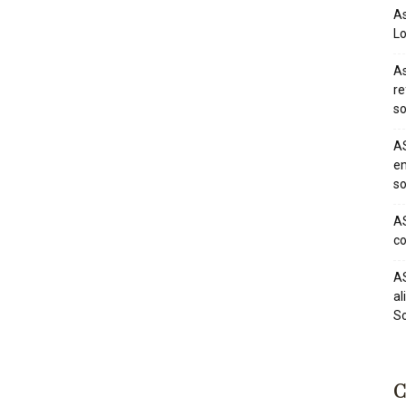
As
Lo
As
re
so
AS
em
so
AS
co
AS
al
So
C