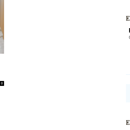
E
0
E