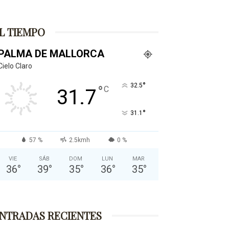
L TIEMPO
PALMA DE MALLORCA
Cielo Claro
°
32.5
°
C
31.7
°
31.1
57 %
2.5kmh
0 %
VIE
SÁB
DOM
LUN
MAR
36
°
39
°
35
°
36
°
35
°
NTRADAS RECIENTES