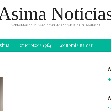
Asima Noticia
Actualidad de la Asociación de Industriales de Mallorca
Asima
Hemeroteca 1964
Economía Balear
A
No
A
P