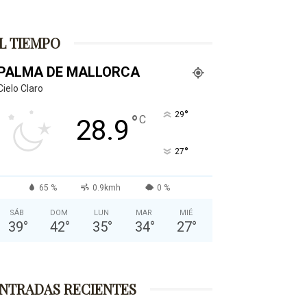
L TIEMPO
PALMA DE MALLORCA
Cielo Claro
°
29
°
C
28.9
°
27
65 %
0.9kmh
0 %
SÁB
DOM
LUN
MAR
MIÉ
39
°
42
°
35
°
34
°
27
°
NTRADAS RECIENTES