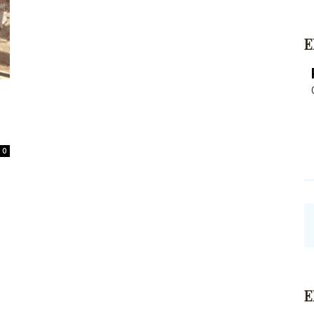
E
0
E