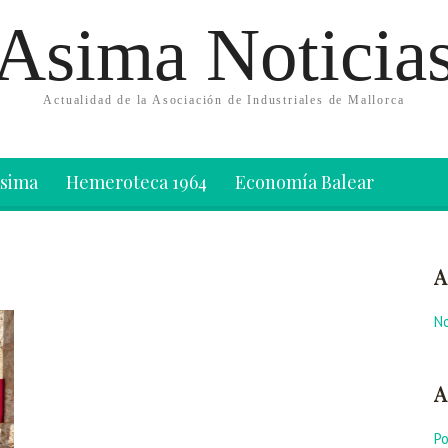
Asima Noticia
Actualidad de la Asociación de Industriales de Mallorca
Asima
Hemeroteca 1964
Economía Balear
A
No
A
P