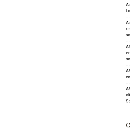
As
Lo
As
re
so
AS
em
so
AS
co
AS
al
So
C