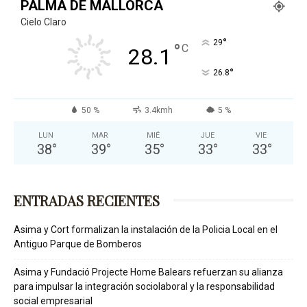
PALMA DE MALLORCA
Cielo Claro
°
29
°
C
28.1
°
26.8
50 %
3.4kmh
5 %
LUN
MAR
MIÉ
JUE
VIE
38
°
39
°
35
°
33
°
33
°
ENTRADAS RECIENTES
Asima y Cort formalizan la instalación de la Policia Local en el
Antiguo Parque de Bomberos
Asima y Fundació Projecte Home Balears refuerzan su alianza
para impulsar la integración sociolaboral y la responsabilidad
social empresarial