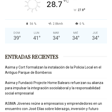
°
C
28.7
°
27.8
56 %
2.8kmh
0 %
DOM
LUN
MAR
MIÉ
JUE
39
°
41
°
34
°
34
°
34
°
ENTRADAS RECIENTES
Asima y Cort formalizan la instalación de la Policia Local en el
Antiguo Parque de Bomberos
Asima y Fundació Projecte Home Balears refuerzan su alianza
para impulsar la integración sociolaboral y la responsabilidad
social empresarial
ASIMA Jóvenes reúne a empresarios y emprendedores en un
encuentro con José Elías sobre liderazgo, inversión y futuro