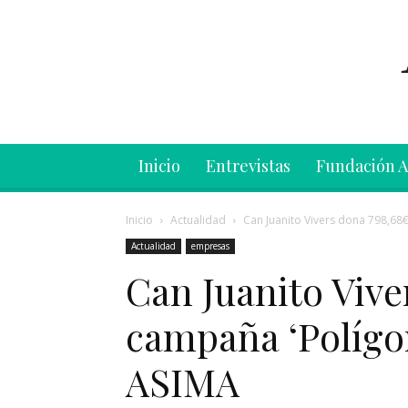
Inicio
Entrevistas
Fundación 
Inicio
Actualidad
Can Juanito Vivers dona 798,68€
Actualidad
empresas
Can Juanito Vive
campaña ‘Polígon
ASIMA