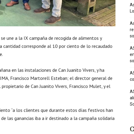
As
Lo
As
re
so
 se une a la IX campaña de recogida de alimentos y
 cantidad corresponde al 10 por ciento de lo recaudado
AS
e.
em
so
ana en las instalaciones de Can Juanito Vivers, y ha
AS
IMA, Francisco Martorell Esteban; el director general de
co
 propietario de Can Juanito Vivers, Francisco Mulet, y el
AS
al
So
nto “a los clientes que durante estos días festivos han
e las ganancias iba a ir destinado a la campaña solidaria
C