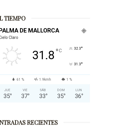
L TIEMPO
PALMA DE MALLORCA
Cielo Claro
°
32.3
°
C
31.8
°
31.3
61 %
1.9kmh
1 %
JUE
VIE
SÁB
DOM
LUN
35
°
37
°
33
°
35
°
36
°
NTRADAS RECIENTES