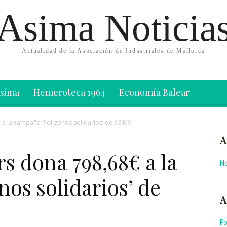
Asima Noticia
Actualidad de la Asociación de Industriales de Mallorca
Asima
Hemeroteca 1964
Economía Balear
 a la campaña ‘Polígonos solidarios’ de ASIMA
A
rs dona 798,68€ a la
No
os solidarios’ de
A
P