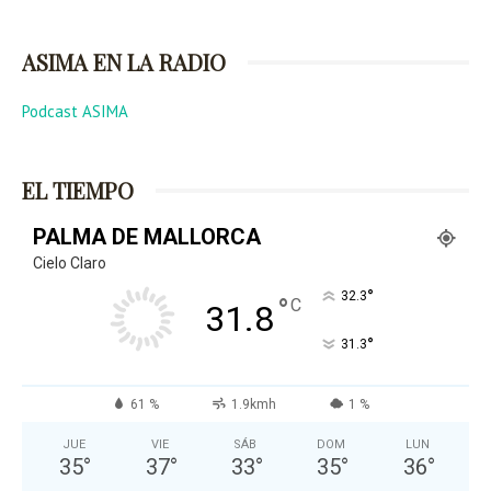
ASIMA EN LA RADIO
Podcast ASIMA
EL TIEMPO
PALMA DE MALLORCA
Cielo Claro
°
32.3
°
C
31.8
°
31.3
61 %
1.9kmh
1 %
JUE
VIE
SÁB
DOM
LUN
35
°
37
°
33
°
35
°
36
°