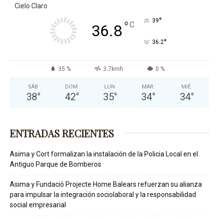
Cielo Claro
°
39
°
C
36.8
°
36.2
35 %
3.7kmh
0 %
SÁB
DOM
LUN
MAR
MIÉ
38
°
42
°
35
°
34
°
34
°
ENTRADAS RECIENTES
Asima y Cort formalizan la instalación de la Policia Local en el
Antiguo Parque de Bomberos
Asima y Fundació Projecte Home Balears refuerzan su alianza
para impulsar la integración sociolaboral y la responsabilidad
social empresarial