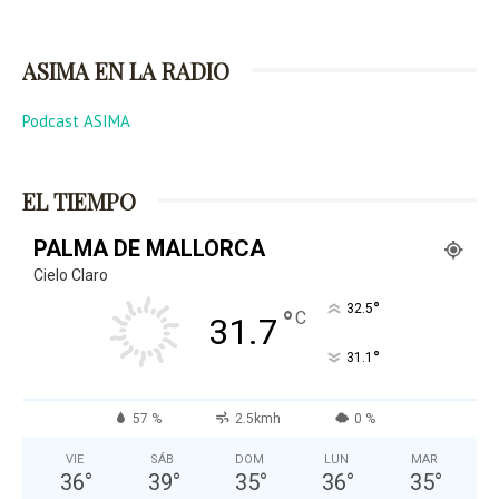
ASIMA EN LA RADIO
Podcast ASIMA
EL TIEMPO
PALMA DE MALLORCA
Cielo Claro
°
32.5
°
C
31.7
°
31.1
57 %
2.5kmh
0 %
VIE
SÁB
DOM
LUN
MAR
36
°
39
°
35
°
36
°
35
°