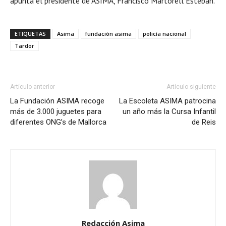
apunta el presidente de ASIMA, Francisco Martorell Esteban.
ETIQUETAS
Asima
fundación asima
policía nacional
Tardor
Artículo anterior
Artículo siguiente
La Fundación ASIMA recoge
La Escoleta ASIMA patrocina
más de 3.000 juguetes para
un año más la Cursa Infantil
diferentes ONG’s de Mallorca
de Reis
Redacción Asima