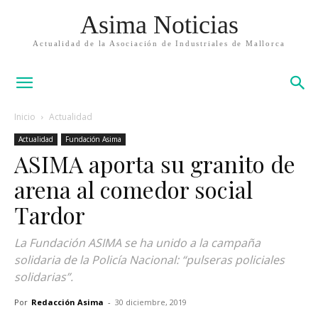
Asima Noticias
Actualidad de la Asociación de Industriales de Mallorca
Inicio
Actualidad
Actualidad
Fundación Asima
ASIMA aporta su granito de
arena al comedor social
Tardor
La Fundación ASIMA se ha unido a la campaña
solidaria de la Policía Nacional: “pulseras policiales
solidarias”.
Por
Redacción Asima
-
30 diciembre, 2019