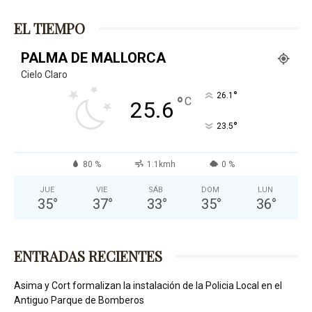
EL TIEMPO
PALMA DE MALLORCA
Cielo Claro
°
26.1
°
C
25.6
°
23.5
80 %
1.1kmh
0 %
JUE
VIE
SÁB
DOM
LUN
35
°
37
°
33
°
35
°
36
°
ENTRADAS RECIENTES
Asima y Cort formalizan la instalación de la Policia Local en el
Antiguo Parque de Bomberos