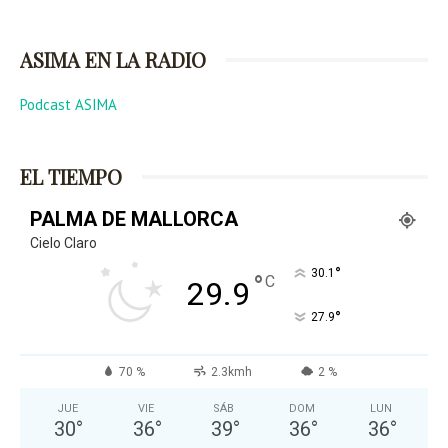
ASIMA EN LA RADIO
Podcast ASIMA
EL TIEMPO
PALMA DE MALLORCA
Cielo Claro
°
30.1
°
C
29.9
°
27.9
70 %
2.3kmh
2 %
JUE
VIE
SÁB
DOM
LUN
30
°
36
°
39
°
36
°
36
°