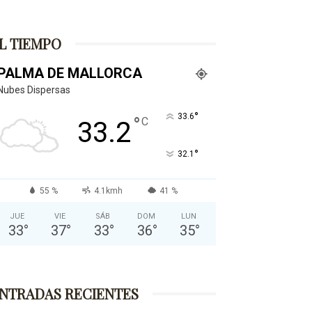
L TIEMPO
PALMA DE MALLORCA
Nubes Dispersas
°
33.6
°
C
33.2
°
32.1
55 %
4.1kmh
41 %
JUE
VIE
SÁB
DOM
LUN
33
°
37
°
33
°
36
°
35
°
NTRADAS RECIENTES