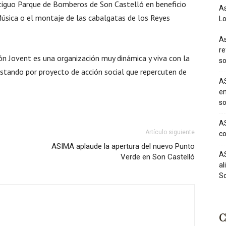
Antiguo Parque de Bomberos de Son Castelló en beneficio
As
úsica o el montaje de las cabalgatas de los Reyes
Lo
As
re
ón Jovent es una organización muy dinámica y viva con la
so
ostando por proyecto de acción social que repercuten de
AS
em
so
AS
Artículo siguiente
co
ASIMA aplaude la apertura del nuevo Punto
AS
Verde en Son Castelló
al
So
C