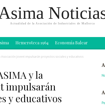
Asima Noticia
Actualidad de la Asociación de Industriales de Mallorca
Asima
Hemeroteca 1964
Economía Balear
Asociación Jovent impulsarán proyectos sociales y educativos
A
SIMA y la
No
nt impulsarán
A
es y educativos
P