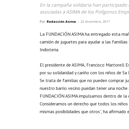
En la campaña solidaria han participado
asociadas a ASIMA de los Polígonos Empr
Por
Redacción Asima
-
22 diciembre, 2017
La FUNDACIÓN ASIMA ha entregado esta mañana 
camión de juguetes para ayudar a las familias
Indioteria.
El presidente de ASIMA, Francisco Martorell E
por su solidaridad y cariño con los niños de Sa 
Se trata de familias que no pueden comprar j
nuestro barrio vecino puedan tener una noche 
FUNDACIÓN ASIMA impulsamos dentro de la cam
Consideramos un derecho que todos los niños 
mismas posibilidades que otros”, ha afirmado 