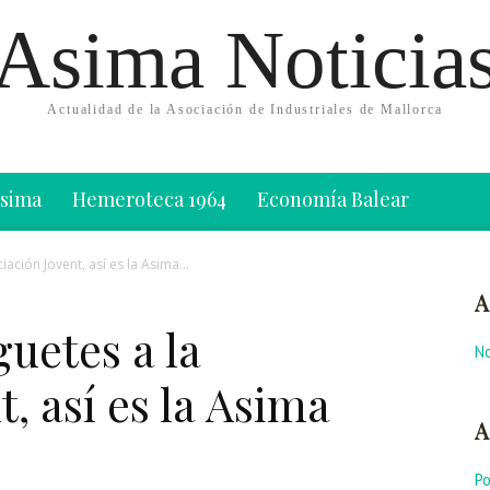
Asima Noticia
Actualidad de la Asociación de Industriales de Mallorca
Asima
Hemeroteca 1964
Economía Balear
ación Jovent, así es la Asima...
A
uetes a la
No
, así es la Asima
A
P