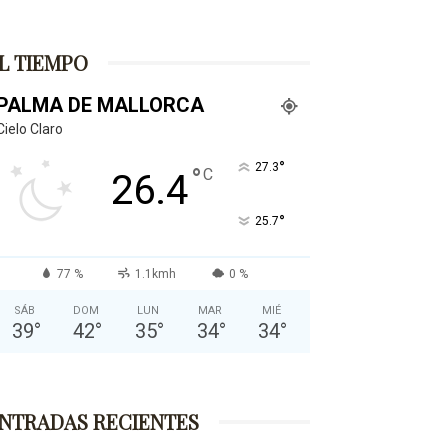
L TIEMPO
PALMA DE MALLORCA
Cielo Claro
°
27.3
°
C
26.4
°
25.7
77 %
1.1kmh
0 %
SÁB
DOM
LUN
MAR
MIÉ
39
°
42
°
35
°
34
°
34
°
NTRADAS RECIENTES