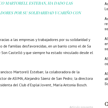
SCO MARTORELL ESTEBAN, HA DADO LAS
As
Lo
ADORES POR SU SOLIDARIDAD Y CARIÑO CON
As
re
so
AS
racias a las empresas y trabajadores por su solidaridad y
em
po de familias desfavorecidas, en un barrio como el de Sa
so
e Son Castelló y que siempre ha estado vinculado desde el
AS
co
rancisco Martorell Esteban; la colaboradora de la
AS
tor de ASIMA, Alejandro Sáenz de San Pedro; la directora
al
So
esidenta del Club d’Esplai Jovent, María Antonia Bosch.
C
Artículo siguiente