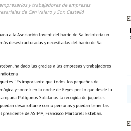
 empresarios y trabajadores de empresas
esariales de Can Valero y Son Castelló
E
a la Asociación Jovent del barrio de Sa Indioteria un
 más desestructuradas y necesitadas del barrio de Sa
steban, ha dado las gracias a las empresas y trabajadores
Indioteria
uguetes. “Es importante que todos los pequeños de
mágica y sonreír en la noche de Reyes por lo que desde la
paña Polígonos Solidarios la recogida de juguetes.
puedan desarrollarse como personas y puedan tener las
el presidente de ASIMA, Francisco Martorell Esteban.
E