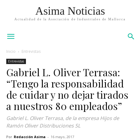
Asima Noticias
Actualidad de la Asociación de Industriales de Mallorca
Inicio
Entrevistas
Entrevistas
Gabriel L. Oliver Terrasa:
“Tengo la responsabilidad
de cuidar y no dejar tirados
a nuestros 80 empleados”
Gabriel L. Oliver Terrasa, de la empresa Hijos de
Ramón Oliver Distribuciones SL
Por
Redacción Asima
-
16 mayo, 2017