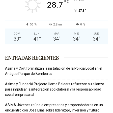
°
C
28.7
°
27.8
56 %
2.8kmh
0 %
DOM
LUN
MAR
MIÉ
JUE
39
°
41
°
34
°
34
°
34
°
ENTRADAS RECIENTES
Asima y Cort formalizan la instalación de la Policia Local en el
Antiguo Parque de Bomberos
Asima y Fundació Projecte Home Balears refuerzan su alianza
para impulsar la integración sociolaboral y la responsabilidad
social empresarial
ASIMA Jóvenes reúne a empresarios y emprendedores en un
encuentro con José Elías sobre liderazgo, inversión y futuro